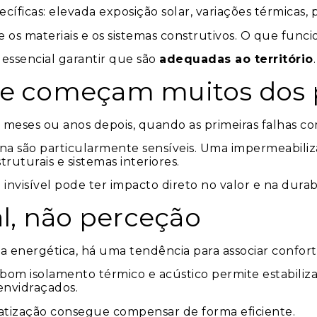
cíficas: elevada exposição solar, variações térmicas, 
e os materiais e os sistemas construtivos. O que func
 essencial garantir que são
adequadas ao território
.
de começam muitos dos
m meses ou anos depois, quando as primeiras falhas c
scina são particularmente sensíveis. Uma impermeab
turais e sistemas interiores.
visível pode ter impacto direto no valor e na durabi
al, não perceção
a energética, há uma tendência para associar confort
bom isolamento térmico e acústico permite estabiliza
envidraçados.
atização consegue compensar de forma eficiente.